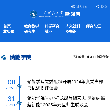
科大主页
搜索
首页
教育教学
科学研究
人文社科
师资队伍
北极星
研究生
就业
图书馆
储能学院
当前位置:
首页
>>
储能学院
08
储能学院党委组织开展2024年度党支部
书记述职评议会
2025-01
31
储能学院举办“祥龙昂首储宏志 灵蛇纳福
蕴新能” 2025年元旦师生联欢会
2024-12