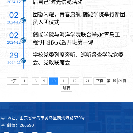
后自己”时光信笺活动
2024-12
02
团徽闪耀，青春启航-储能学院举行新团
员入团仪式
2024-12
02
储能学院与海洋学院联合举办“青马工
程”开班仪式暨开班第一课
2024-12
29
学校党委列席旁听、巡听督查学院党委
会、党政联席会
2024-11
...
...
上页
1
8
9
10
11
12
21
下页
第
/21页
跳转
地址：山东省青岛市黄岛区前湾港路579号
邮编：266590